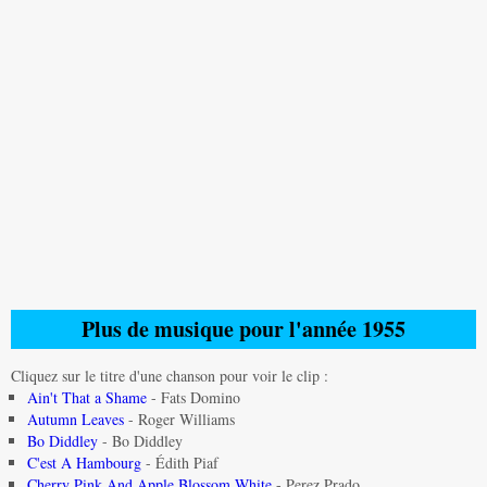
Plus de musique pour l'année 1955
Cliquez sur le titre d'une chanson pour voir le clip :
Ain't That a Shame
- Fats Domino
Autumn Leaves
- Roger Williams
Bo Diddley
- Bo Diddley
C'est A Hambourg
- Édith Piaf
Cherry Pink And Apple Blossom White
- Perez Prado