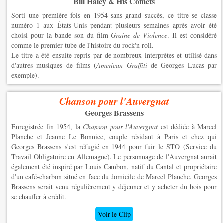
Bill Haley & His Comets
Sorti une première fois en 1954 sans grand succès, ce titre se classe
numéro 1 aux États-Unis pendant plusieurs semaines après avoir été
choisi pour la bande son du film
Graine de Violence
. Il est considéré
comme le premier tube de l'histoire du rock'n roll.
Le titre a été ensuite repris par de nombreux interprètes et utilisé dans
d'autres musiques de films (
American Graffiti
de Georges Lucas par
exemple).
Chanson pour l'Auvergnat
Georges Brassens
Enregistrée fin 1954, la
Chanson pour l'Auvergnat
est dédiée à Marcel
Planche et Jeanne Le Bonniec, couple résidant à Paris et chez qui
Georges Brassens s'est réfugié en 1944 pour fuir le STO (Service du
Travail Obligatoire en Allemagne). Le personnage de l'Auvergnat aurait
également été inspiré par Louis Cambon, natif du Cantal et propriétaire
d'un café-charbon situé en face du domicile de Marcel Planche. Georges
Brassens serait venu régulièrement y déjeuner et y acheter du bois pour
se chauffer à crédit.
Voir le Clip